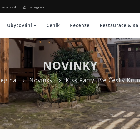
Facebook
Instagram
Ubytování
Ceník
Recenze
Restaurace & sa
NOVINKY
Regina
Novinky
Kiss Party live Český Kru