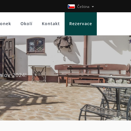
Čeština
lonek
Okolí
Kontakt
Rezervace
mlov 2024!