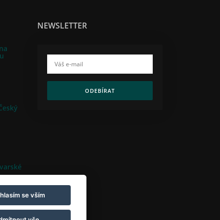
NEWSLETTER
jna
nu
ODEBÍRAT
 Český
varské
hlasím se vším
dmítnout vše