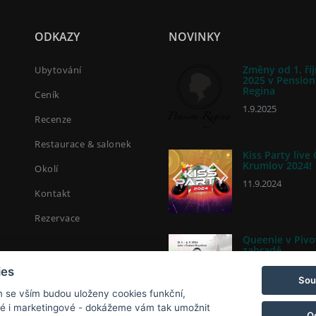
ODKAZY
NOVINKY
Změny od 1. ří
Ubytování
2025 v Pensio
Regina
Ceník
1.9.2025
Recenze
Restaurace & salonek
Kiss Party live
Krumlov 2024!
Okolí
11.9.2024
Kontakt
Rezervace
Queenie v Pivo
zahradě
2.9.2024
ies
Sou
m se vším budou uloženy cookies funkční,
ké i marketingové - dokážeme vám tak umožnit
O