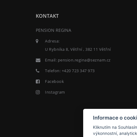
KONTAKT
PENSION REGINA
Adresa:
U Rybníka 8, Větřní , 382 11 Větřní
Email:
pension.regina@seznam.cz
Telefon:
+420 723 347 973
Facebook
Instagram
Informace o cook
Kliknutím na Souhlasí
výkonnostní, analytic