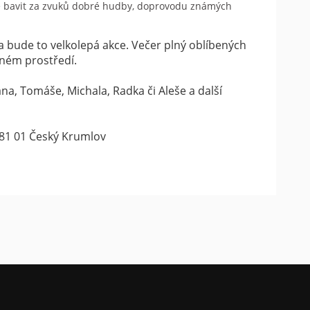
ďte bavit za zvuků dobré hudby, doprovodu známých
 a bude to velkolepá akce. Večer plný oblíbených
ásném prostředí.
a, Tomáše, Michala, Radka či Aleše a další
381 01 Český Krumlov