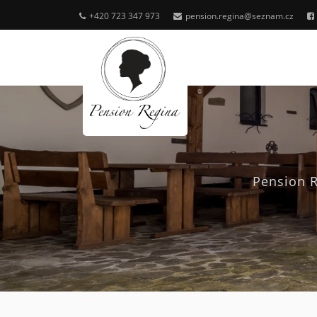
+420 723 347 973
pension.regina@seznam.cz
Pension 